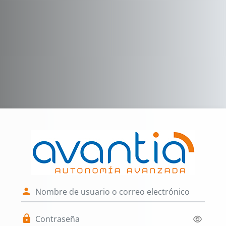
Salta al contenido principal
Entrar a Avanti
Nombre de usuario o correo electr
Contraseña